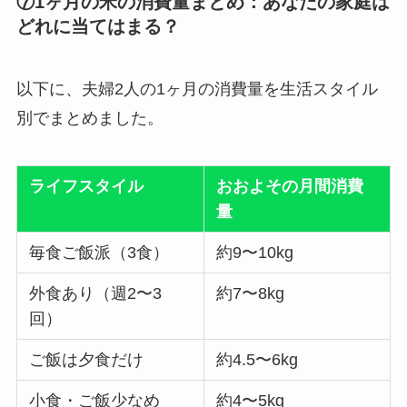
⑦1ヶ月の米の消費量まとめ：あなたの家庭は
どれに当てはまる？
以下に、夫婦2人の1ヶ月の消費量を生活スタイル
別でまとめました。
ライフスタイル
おおよその月間消費
量
毎食ご飯派（3食）
約9〜10kg
外食あり（週2〜3
約7〜8kg
回）
ご飯は夕食だけ
約4.5〜6kg
小食・ご飯少なめ
約4〜5kg