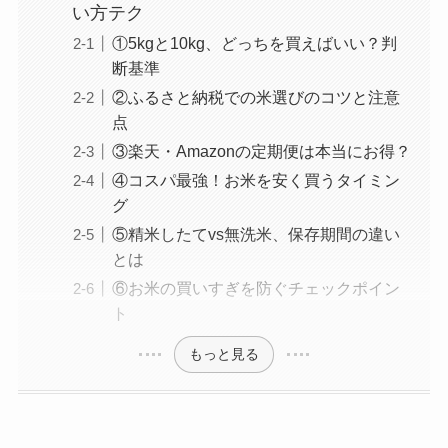
い方テク
①5kgと10kg、どっちを買えばいい？判
断基準
②ふるさと納税での米選びのコツと注意
点
③楽天・Amazonの定期便は本当にお得？
④コスパ最強！お米を安く買うタイミン
グ
⑤精米したてvs無洗米、保存期間の違い
とは
⑥お米の買いすぎを防ぐチェックポイン
ト
もっと見る