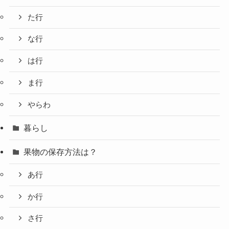
た行
な行
は行
ま行
やらわ
暮らし
果物の保存方法は？
あ行
か行
さ行