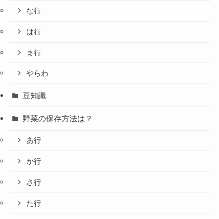
な行
は行
ま行
やらわ
豆知識
野菜の保存方法は？
あ行
か行
さ行
た行