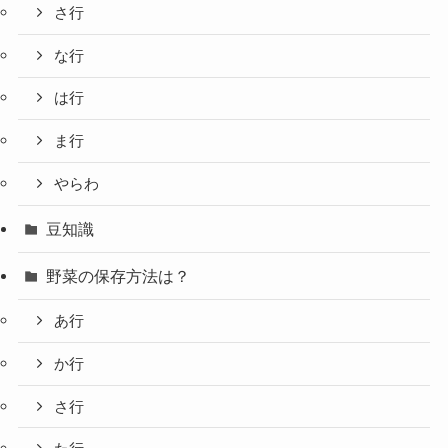
さ行
な行
は行
ま行
やらわ
豆知識
野菜の保存方法は？
あ行
か行
さ行