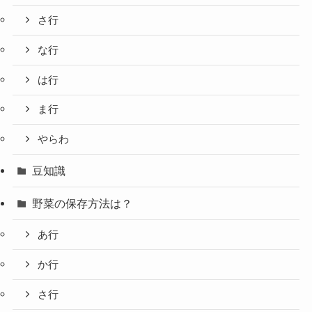
さ行
な行
は行
ま行
やらわ
豆知識
野菜の保存方法は？
あ行
か行
さ行