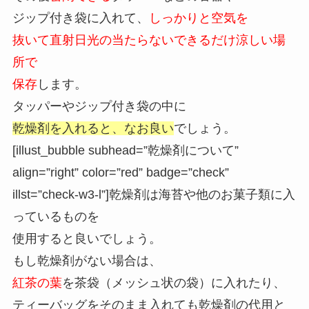
ジップ付き袋に入れて、
しっかりと空気を
抜いて直射日光の当たらないできるだけ涼しい場
所で
保存
します。
タッパーやジップ付き袋の中に
乾燥剤を入れると、なお良い
でしょう。
[illust_bubble subhead=”乾燥剤について”
align=”right” color=”red” badge=”check”
illst=”check-w3-l”]乾燥剤は海苔や他のお菓子類に入
っているものを
使用すると良いでしょう。
もし乾燥剤がない場合は、
紅茶の葉
を茶袋（メッシュ状の袋）に入れたり、
ティーバッグをそのまま入れても乾燥剤の代用と