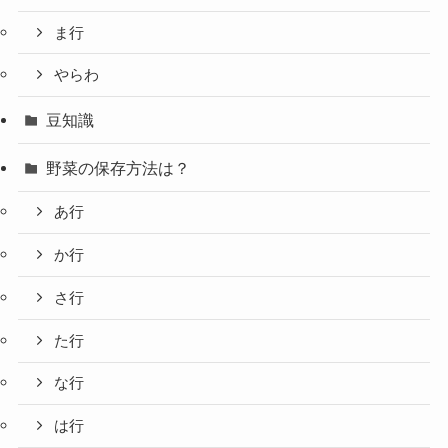
ま行
やらわ
豆知識
野菜の保存方法は？
あ行
か行
さ行
た行
な行
は行