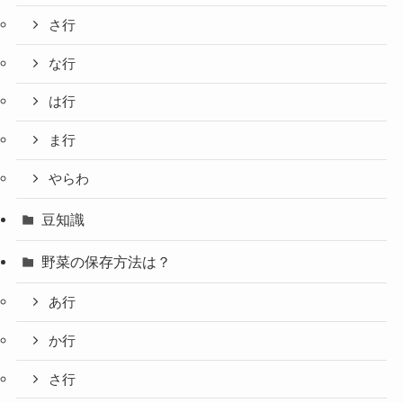
さ行
な行
は行
ま行
やらわ
豆知識
野菜の保存方法は？
あ行
か行
さ行