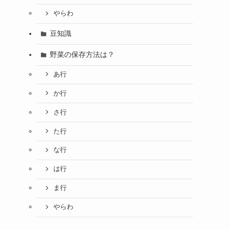
やらわ
豆知識
野菜の保存方法は？
あ行
か行
さ行
た行
な行
は行
ま行
やらわ