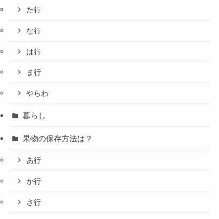
た行
な行
は行
ま行
やらわ
暮らし
果物の保存方法は？
あ行
か行
さ行