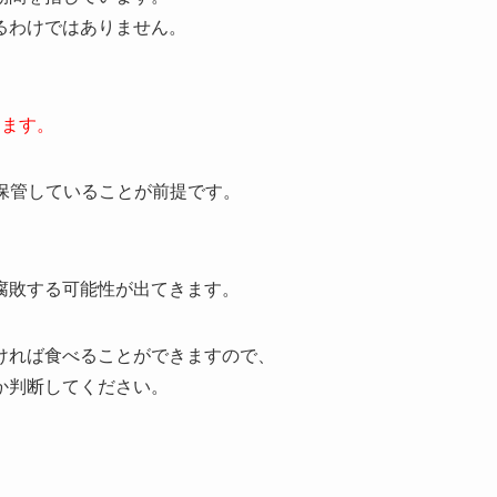
食べられるの？
NyHkr
024
期間を指しています。
るわけではありません。
きます。