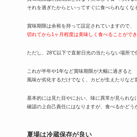
白い恋人の賞味期限切れはいつまで
白い恋人もらった🤍❄️✨
白い恋人大好き🤍✨
pic.twitter.com/VHh3g
— 御前 もな (@omaemonachan)
April 1, 2
賞味期限は消費期限と異なり美味しく食べられる
それを過ぎたからといってすぐに食べられなくな
賞味期限は余裕を持って設定されていますので、
切れてから1ヶ月程度は美味しく食べることがで