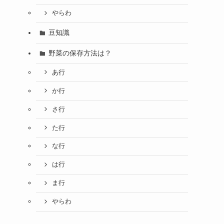
やらわ
豆知識
野菜の保存方法は？
あ行
か行
さ行
た行
な行
は行
ま行
やらわ