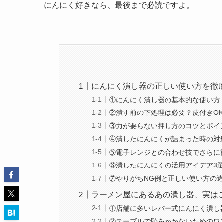
にんにく好きなら、最後まで必読ですよ。
にんにく潰し器の正しい使い方を徹
①にんにく潰し器の基本的な使い方
②潰す前の下処理は必要？皮付きO
③力が要らない押し方のコツとポイ
④潰したにんにくが詰まった時の対
⑤電子レンジとの合わせ技でさらに
⑥潰したにんにくの活用アイデア3
⑦やりがちNG例と正しい使い方の
ラーメン屋にあるあの潰し器、実は
①店舗に多いレバー式にんにく潰し
②テーブルで恥をかかないためのワ