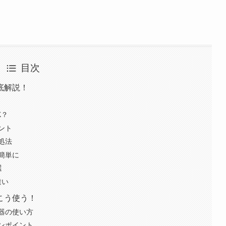
目次
底解説！
K？
ント
処法
簡単に
選
違い
こう使う！
器の使い方
ンポイント