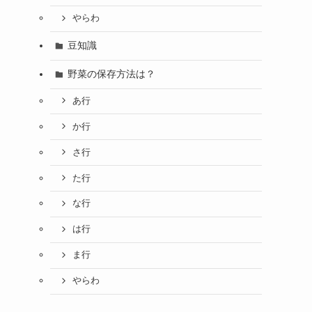
やらわ
豆知識
野菜の保存方法は？
あ行
か行
さ行
た行
な行
は行
ま行
やらわ