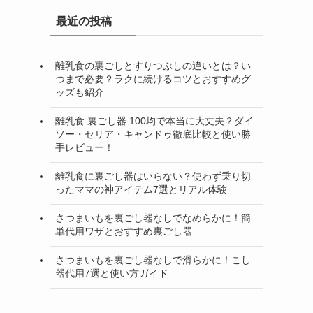
最近の投稿
離乳食の裏ごしとすりつぶしの違いとは？い
つまで必要？ラクに続けるコツとおすすめグ
ッズも紹介
離乳食 裏ごし器 100均で本当に大丈夫？ダイ
ソー・セリア・キャンドゥ徹底比較と使い勝
手レビュー！
離乳食に裏ごし器はいらない？使わず乗り切
ったママの神アイテム7選とリアル体験
さつまいもを裏ごし器なしでなめらかに！簡
単代用ワザとおすすめ裏ごし器
さつまいもを裏ごし器なしで滑らかに！こし
器代用7選と使い方ガイド