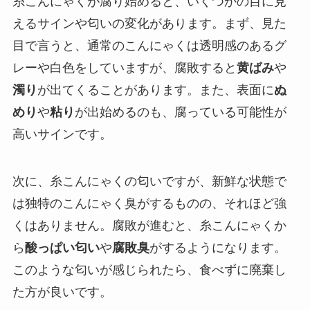
糸こんにゃくが腐り始めると、いくつかの目に見
えるサインや匂いの変化があります。まず、見た
目で言うと、通常のこんにゃくは透明感のあるグ
レーや白色をしていますが、腐敗すると
黄ばみ
や
濁り
が出てくることがあります。また、表面に
ぬ
めり
や
粘り
が出始めるのも、腐っている可能性が
高いサインです。
次に、糸こんにゃくの匂いですが、新鮮な状態で
は独特のこんにゃく臭がするものの、それほど強
くはありません。腐敗が進むと、糸こんにゃくか
ら
酸っぱい匂い
や
腐敗臭
がするようになります。
このような匂いが感じられたら、食べずに廃棄し
た方が良いです。