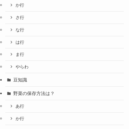
か行
さ行
な行
は行
ま行
やらわ
豆知識
野菜の保存方法は？
あ行
か行