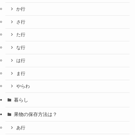
か行
さ行
た行
な行
は行
ま行
やらわ
暮らし
果物の保存方法は？
あ行