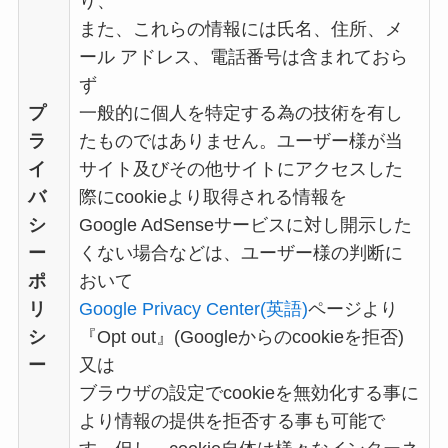
り、
また、これらの情報には氏名、住所、メ
ール アドレス、電話番号は含まれておら
ず
プ
一般的に個人を特定する為の技術を有し
ラ
たものではありません。ユーザー様が当
イ
サイト及びその他サイトにアクセスした
バ
際にcookieより取得される情報を
シ
Google AdSenseサービスに対し開示した
ー
くない場合などは、ユーザー様の判断に
ポ
おいて
リ
Google Privacy Center(英語)
ページより
シ
『Opt out』(Googleからのcookieを拒否)
ー
又は
ブラウザの設定でcookieを無効化する事に
より情報の提供を拒否する事も可能で