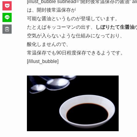
酸化しやすくなります。できるだけ早く使用した
良いでしょう。
また、暑い時期は、常温保存ですと
カビのようなものが生えることもあり、
状態により早くそのような状態に
なるということも考えられます。
開封後はできれば、冷蔵保存した方が良いでしょ
[illust_bubble subhead=”開封後常温保存の醤油” align=”r
は、開封後常温保存が
可能な醤油というものが登場しています。
たとえばキッコーマンの出す、
しぼりたて生醤油
空気が入らないような仕組みになっており、
酸化しませんので、