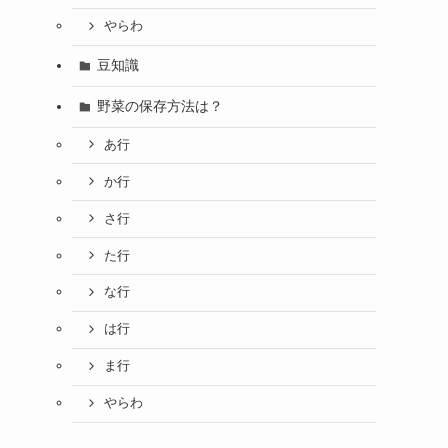
やらわ
豆知識
野菜の保存方法は？
あ行
か行
さ行
た行
な行
は行
ま行
やらわ