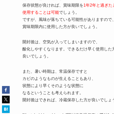
保存期間（賞味期限）の目安は？
[check_list image=”check1-b”]
未開封の賞味期限は、
１～２年
（メーカーによ
開封後の賞味期限は、
1か月程度
[/check_list]
容器に記載されている賞味期限は、開封前のもの
開封後には適用されません。
保存状態が良ければ、賞味期限を
1年2年と過ぎた
使用することは可能
でしょう。
ですが、風味が落ちている可能性がありますので
賞味期限内に使用した方が良いでしょう。
開封後は、空気が入ってしまいますので、