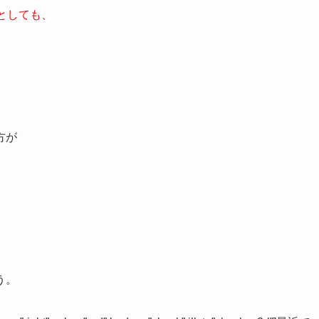
って異なる）
です。
としても、
、