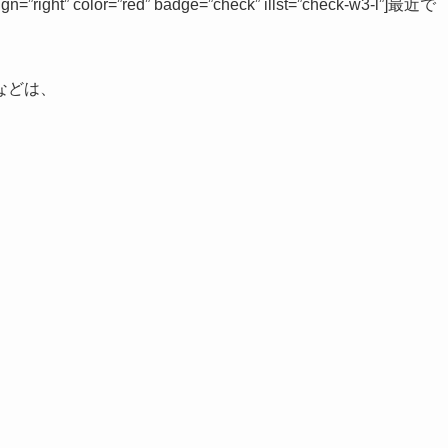
方が
う。
ight” color=”red” badge=”check” illst=”check-w3-l”]最近で
などは、