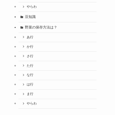
やらわ
豆知識
野菜の保存方法は？
あ行
か行
さ行
た行
な行
は行
ま行
やらわ