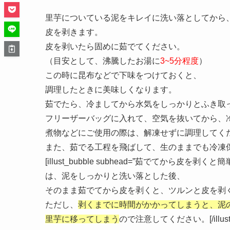
里芋についている泥をキレイに洗い落としてから
皮を剥きます。
皮を剥いたら固めに茹でてください。
（目安として、沸騰したお湯に
3~5分程度
）
この時に昆布などで下味をつけておくと、
調理したときに美味しくなります。
茹でたら、冷ましてから水気をしっかりとふき取
フリーザーバッグに入れて、空気を抜いてから、
煮物などにご使用の際は、解凍せずに調理してく
また、茹でる工程を飛ばして、生のままでも冷凍
[illust_bubble subhead=”茹でてから皮を剥くと簡単” align
は、泥をしっかりと洗い落とした後、
そのまま茹でてから皮を剥くと、ツルンと皮を剥
ただし、
剥くまでに時間がかかってしまうと、泥
里芋に移ってしまう
ので注意してください。[/illust_