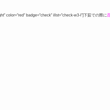
t” color=”red” badge=”check” illst=”check-w3-l”]下茹での際に