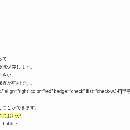
、
って
冷凍保存します。
ださい。
保存が可能です。
=”right” color=”red” badge=”check” illst=”check-w3-l”]里
くことができます。
のにおいが
bubble]