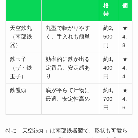
格
価
帯
天空鉄丸
丸型で転がりやす
約2,
★
（南部鉄
く、手入れも簡単
500
4.
器）
円
8
鉄玉子
効率的に鉄が出る
約1,
★
（ザ・鉄
定番品、安定感あ
400
4.
玉子）
り
円
4
鉄饅頭
底が平らで汁物に
約1,
★
最適、安定性高め
700
4.
円
6
特に「天空鉄丸」は南部鉄器製で、形状も可愛ら