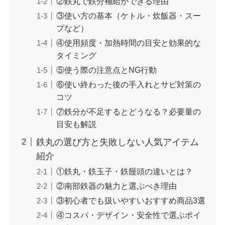
②鉄丸で鉄分補給ができる理由
③使い方の基本（ケトル・炊飯器・スー
プなど）
④使用頻度・加熱時間の目安と効果的な
タイミング
⑤使う際の注意点とNG行動
⑥使い終わった後の手入れとサビ対策の
コツ
⑦鉄分が不足するとどうなる？必要量の
目安も解説
鉄丸の選び方と失敗しない人気アイテム
紹介
①鉄丸・鉄玉子・鉄饅頭の違いとは？
②南部鉄器の魅力と選ぶべき理由
③初心者でも扱いやすいおすすめ商品3選
④コスパ・デザイン・安全性で選ぶポイ