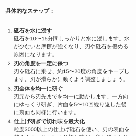
具体的なステップ：
砥石を水に浸す
砥石を10〜15分間しっかりと水に浸します。水
が少ないと摩擦が強くなり、刃や砥石を傷める
原因になります。
刃の角度を一定に保つ
刃を砥石に乗せ、約15〜20度の角度をキープし
ます。刃が滑らかに動くよう調整しましょう。
刃全体を均一に研ぐ
刃元から刃先までを均一に動かします。一方向
にゆっくり研ぎ、片面を5〜10回繰り返した後
に裏面も同様に行います。
仕上げ研ぎで切れ味を最大化
粒度3000以上の仕上げ砥石を使い、刃の表面を