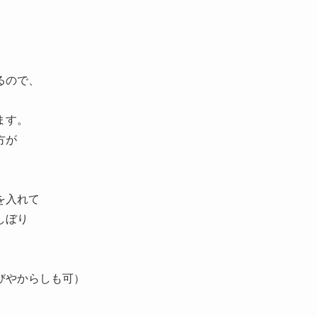
るので、
ます。
方が
を入れて
しぼり
びやからしも可）