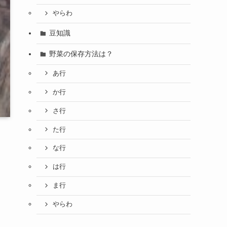
やらわ
豆知識
野菜の保存方法は？
あ行
か行
さ行
た行
な行
は行
ま行
やらわ