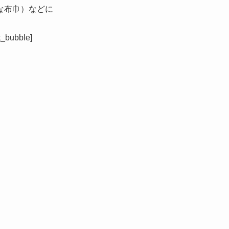
な布巾）などに
ubble]