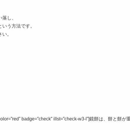
い落し、
という方法です。
さい。
” color=”red” badge=”check” illst=”check-w3-l”]鏡餅は、餅と餅が