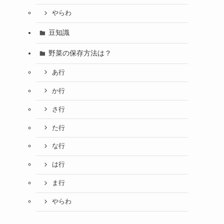
やらわ
豆知識
野菜の保存方法は？
あ行
か行
さ行
た行
な行
は行
ま行
やらわ