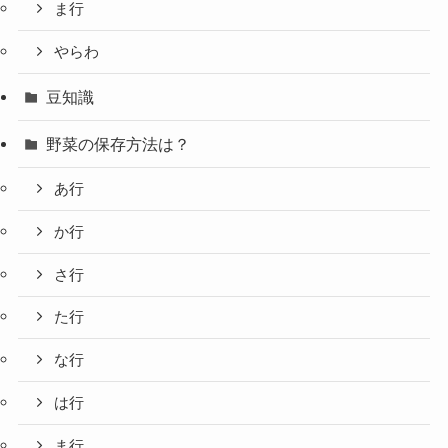
ま行
やらわ
豆知識
野菜の保存方法は？
あ行
か行
さ行
た行
な行
は行
ま行