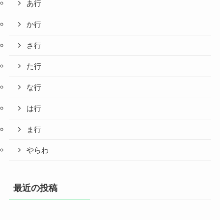
あ行
か行
さ行
た行
な行
は行
ま行
やらわ
最近の投稿