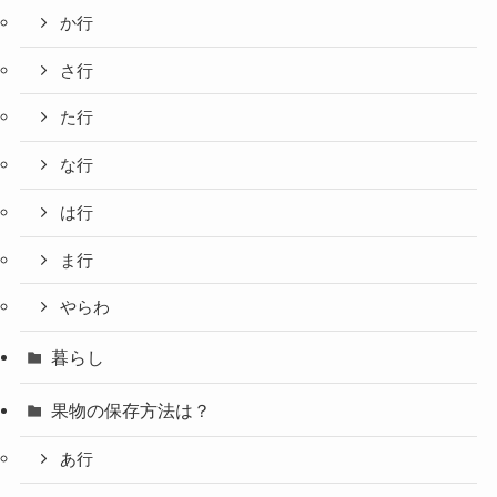
か行
さ行
た行
な行
は行
ま行
やらわ
暮らし
果物の保存方法は？
あ行