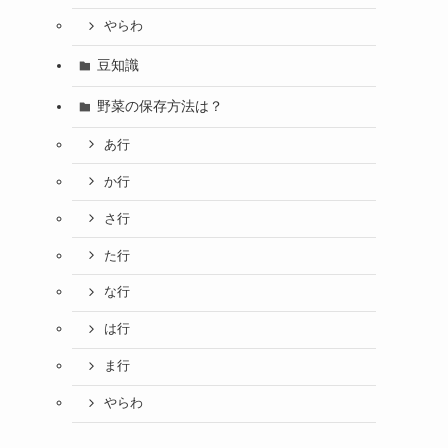
やらわ
豆知識
野菜の保存方法は？
あ行
か行
さ行
た行
な行
は行
ま行
やらわ