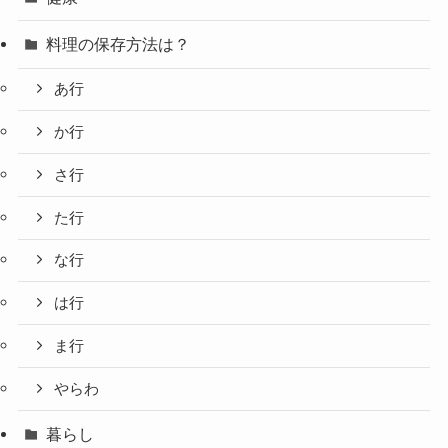
料理の保存方法は？
あ行
か行
さ行
た行
な行
は行
ま行
やらわ
暮らし