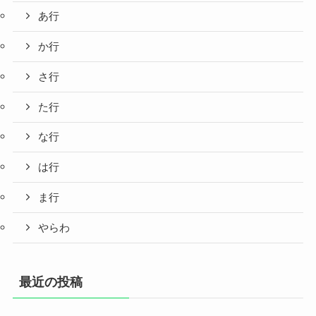
あ行
か行
さ行
た行
な行
は行
ま行
やらわ
最近の投稿