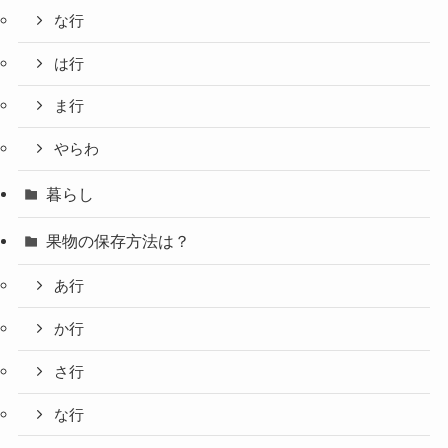
な行
は行
ま行
やらわ
暮らし
果物の保存方法は？
あ行
か行
さ行
な行