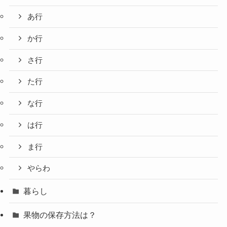
あ行
か行
さ行
た行
な行
は行
ま行
やらわ
暮らし
果物の保存方法は？