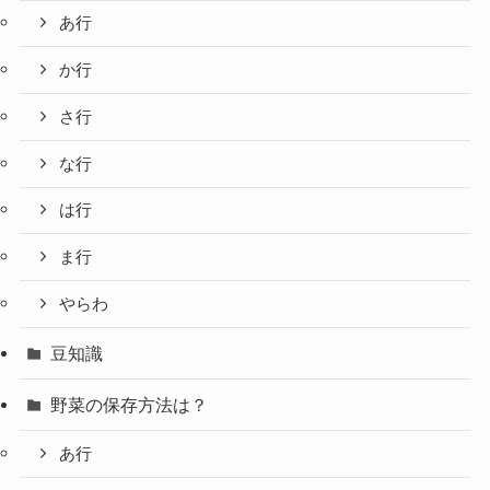
あ行
か行
さ行
な行
は行
ま行
やらわ
豆知識
野菜の保存方法は？
あ行