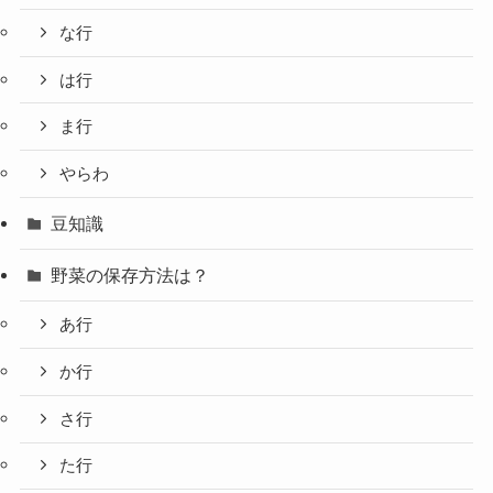
な行
は行
ま行
やらわ
豆知識
野菜の保存方法は？
あ行
か行
さ行
た行