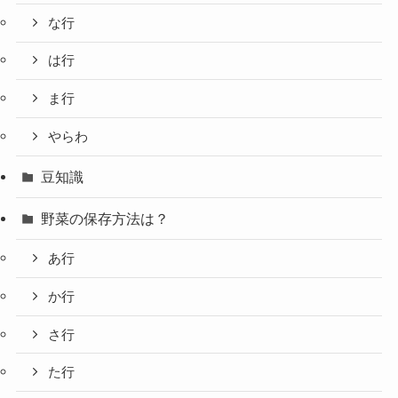
な行
は行
ま行
やらわ
豆知識
野菜の保存方法は？
あ行
か行
さ行
た行