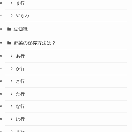
ま行
やらわ
豆知識
野菜の保存方法は？
あ行
か行
さ行
た行
な行
は行
ま行