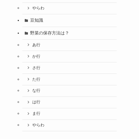
やらわ
豆知識
野菜の保存方法は？
あ行
か行
さ行
た行
な行
は行
ま行
やらわ