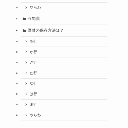
やらわ
豆知識
野菜の保存方法は？
あ行
か行
さ行
た行
な行
は行
ま行
やらわ