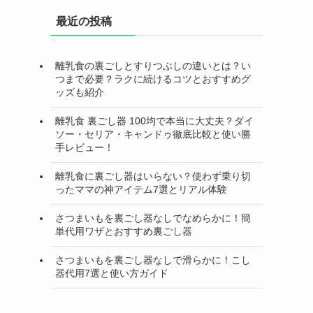
最近の投稿
離乳食の裏ごしとすりつぶしの違いとは？い
つまで必要？ラクに続けるコツとおすすめグ
ッズも紹介
離乳食 裏ごし器 100均で本当に大丈夫？ダイ
ソー・セリア・キャンドゥ徹底比較と使い勝
手レビュー！
離乳食に裏ごし器はいらない？使わず乗り切
ったママの神アイテム7選とリアル体験
さつまいもを裏ごし器なしでなめらかに！簡
単代用ワザとおすすめ裏ごし器
さつまいもを裏ごし器なしで滑らかに！こし
器代用7選と使い方ガイド