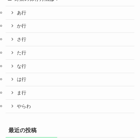
あ行
か行
さ行
た行
な行
は行
ま行
やらわ
最近の投稿