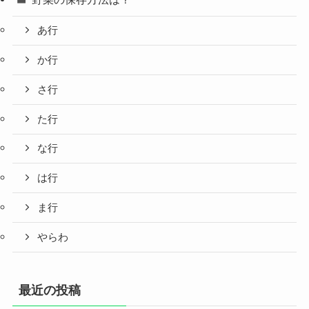
あ行
か行
さ行
た行
な行
は行
ま行
やらわ
最近の投稿