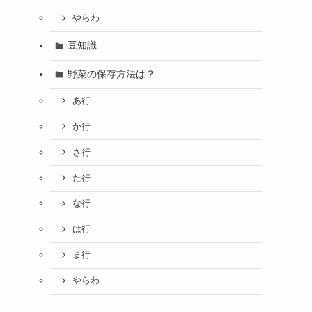
やらわ
豆知識
野菜の保存方法は？
あ行
か行
さ行
た行
な行
は行
ま行
やらわ