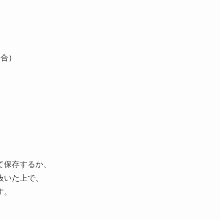
場合）
て保存するか、
抜いた上で、
す。