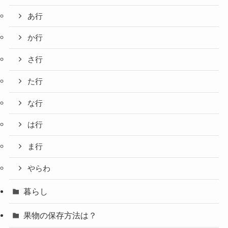
あ行
か行
さ行
た行
な行
は行
ま行
やらわ
暮らし
果物の保存方法は？