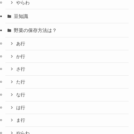
やらわ
豆知識
野菜の保存方法は？
あ行
か行
さ行
た行
な行
は行
ま行
やらわ