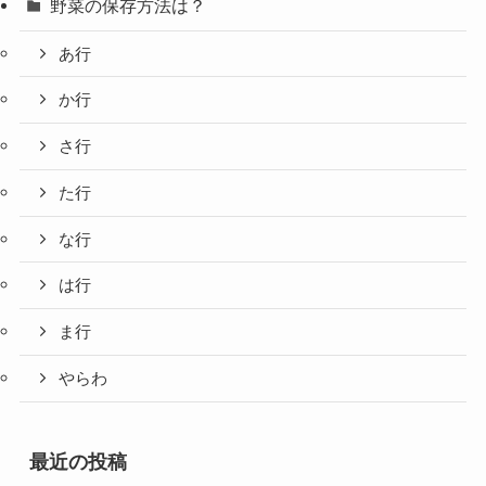
野菜の保存方法は？
あ行
か行
さ行
た行
な行
は行
ま行
やらわ
最近の投稿