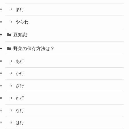
ま行
やらわ
豆知識
野菜の保存方法は？
あ行
か行
さ行
た行
な行
は行