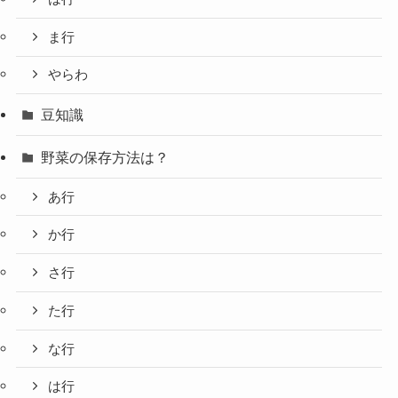
ま行
やらわ
豆知識
野菜の保存方法は？
あ行
か行
さ行
た行
な行
は行