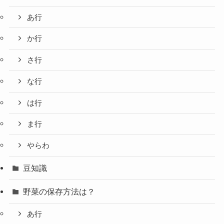
あ行
か行
さ行
な行
は行
ま行
やらわ
豆知識
野菜の保存方法は？
あ行