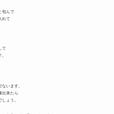
と包んで
入れて
して
す。
行ないます。
凍出来たら
でしょう。