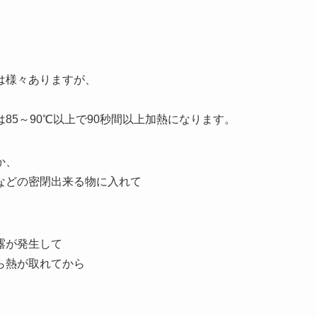
は様々ありますが、
85～90℃以上で90秒間以上加熱になります。
か、
などの密閉出来る物に入れて
露が発生して
ら熱が取れてから