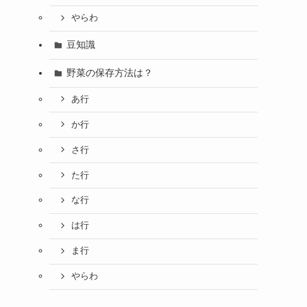
やらわ
豆知識
野菜の保存方法は？
あ行
か行
さ行
た行
な行
は行
ま行
やらわ