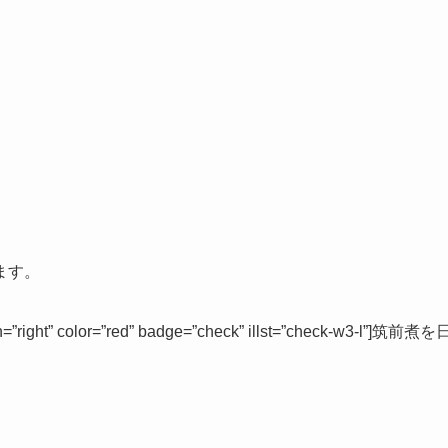
ます。
ight” color=”red” badge=”check” illst=”check-w3-l”]筑前煮を
。