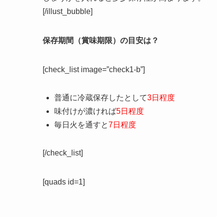
[/illust_bubble]
保存期間（賞味期限）の目安は？
[check_list image=”check1-b”]
普通に冷蔵保存したとして
3日程度
味付けが濃ければ
5日程度
毎日火を通すと
7日程度
[/check_list]
[quads id=1]