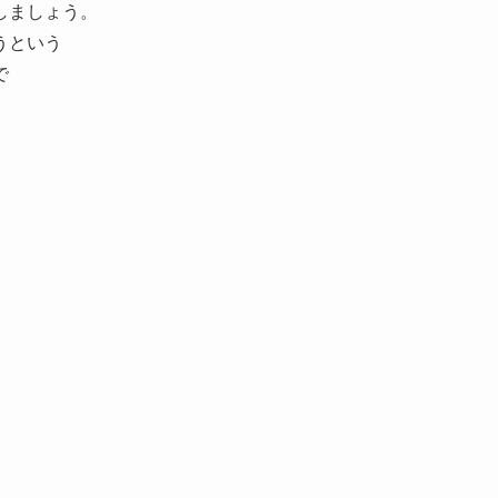
しましょう。
うという
で
、
。