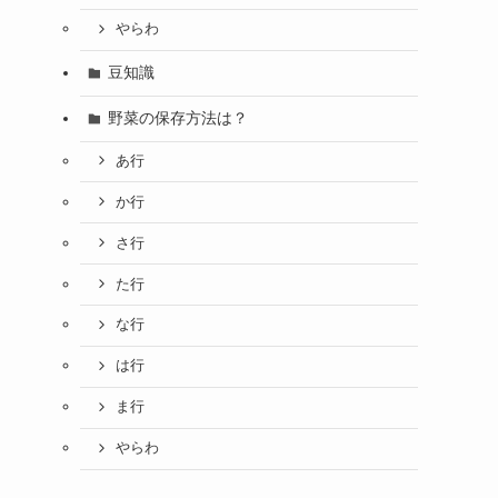
やらわ
豆知識
野菜の保存方法は？
あ行
か行
さ行
た行
な行
は行
ま行
やらわ