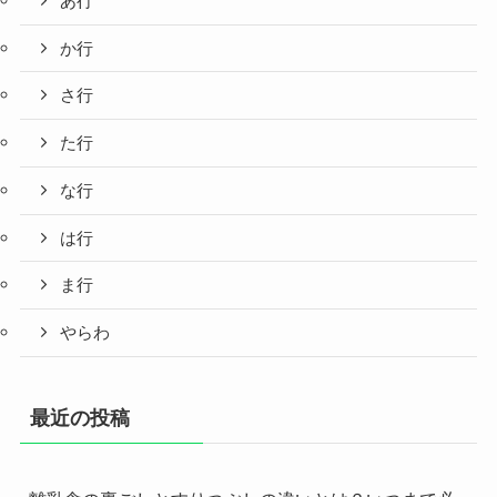
あ行
か行
さ行
た行
な行
は行
ま行
やらわ
最近の投稿