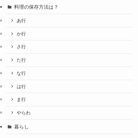
料理の保存方法は？
あ行
か行
さ行
た行
な行
は行
ま行
やらわ
暮らし