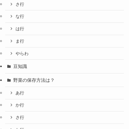
さ行
な行
は行
ま行
やらわ
豆知識
野菜の保存方法は？
あ行
か行
さ行