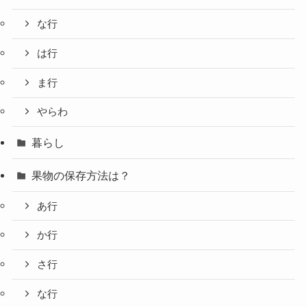
な行
は行
ま行
やらわ
暮らし
果物の保存方法は？
あ行
か行
さ行
な行