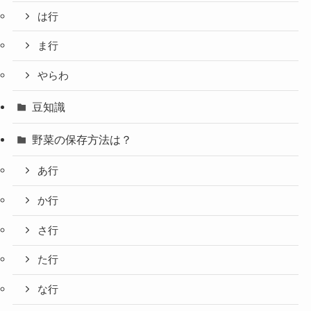
は行
ま行
やらわ
豆知識
野菜の保存方法は？
あ行
か行
さ行
た行
な行