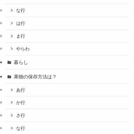
な行
は行
ま行
やらわ
暮らし
果物の保存方法は？
あ行
か行
さ行
な行