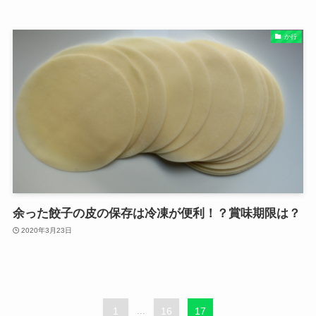
か行
余った餃子の皮の保存は冷凍が便利！？賞味期限は？
2020年3月23日
1
...
16
17