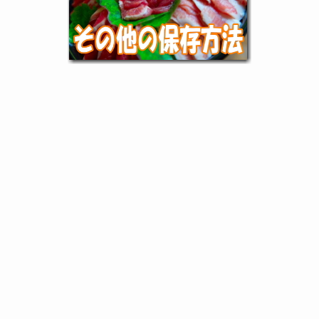
執筆者：食品衛生責任者 牟田 元気（むた もとき）
スポンサーリンク