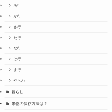
あ行
か行
さ行
た行
な行
は行
ま行
やらわ
暮らし
果物の保存方法は？