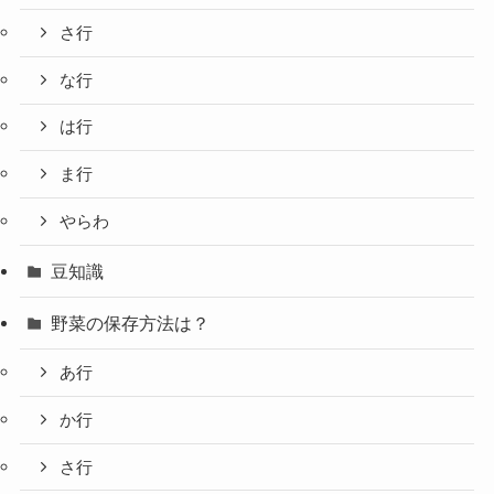
さ行
な行
は行
ま行
やらわ
豆知識
野菜の保存方法は？
あ行
か行
さ行