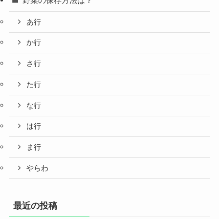
あ行
か行
さ行
た行
な行
は行
ま行
やらわ
最近の投稿